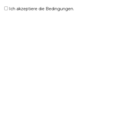
Ich akzeptiere die Bedingungen.
Senden
Der Specht
Kontakt
Über uns
© 2024 IMT Integral Medizintechnik AG. Alle Rechte
vorbehalten.
Impressum
Datenschutzerklärung